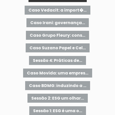
Caso Vedacit: a import�...
Caso Irani: governança...
Caso Grupo Fleury: cons...
Caso Suzano Papel e Cel...
Sessão 4: Práticas de...
Caso Movida: uma empres...
Caso BDMG: induzindo a ...
Sessão 2: ESG um olhar...
Sessão 1: ESG é uma o...